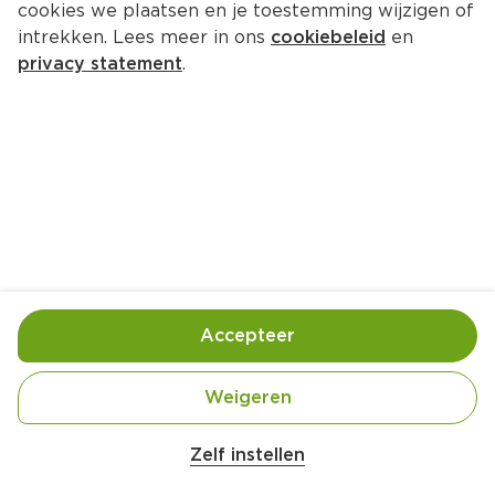
cookies we plaatsen en je toestemming wijzigen of
intrekken. Lees meer in ons
cookiebeleid
en
privacy statement
.
Apetina Couscous salade
Lunch
2 Pers.
Ca. 20 Min
Ingrediënten
Bereiding
Accepteer
Weigeren
Zelf instellen