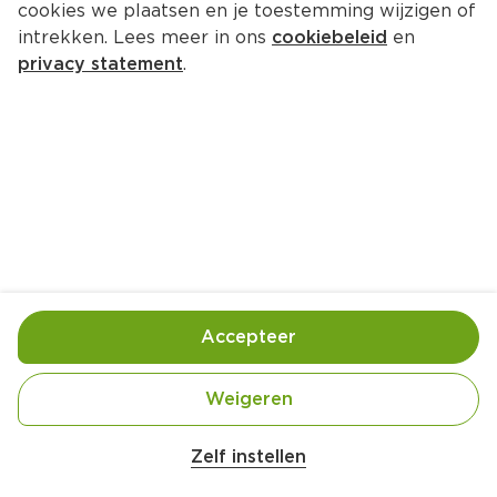
cookies we plaatsen en je toestemming wijzigen of
intrekken. Lees meer in ons
cookiebeleid
en
privacy statement
.
Biefstuk met gepofte paprika’s 
en chimichurri
Hoofdgerecht
4 Pers.
Ca. 45 Min
Ingrediënten
Bereiding
Accepteer
Weigeren
Zelf instellen