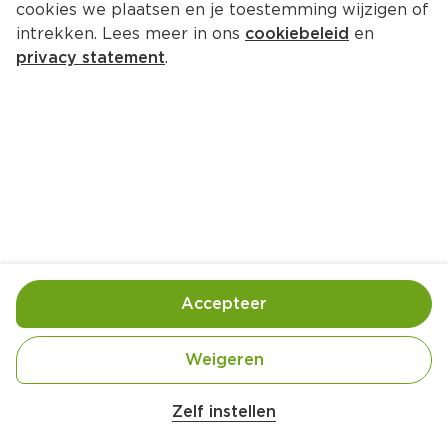
cookies we plaatsen en je toestemming wijzigen of
intrekken. Lees meer in ons
cookiebeleid
en
privacy statement
.
Biefstuk met paprika-tijmsaus
Hoofdgerecht
4 Pers.
Ca. 20 Min
Ingrediënten
Bereiding
Accepteer
Weigeren
Zelf instellen