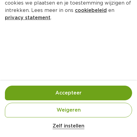
cookies we plaatsen en je toestemming wijzigen of
intrekken. Lees meer in ons
cookiebeleid
en
privacy statement
.
Boerensandwich
Lunch
4 Pers.
Ca. 15 Min
Ingrediënten
Bereiding
Accepteer
Weigeren
Zelf instellen