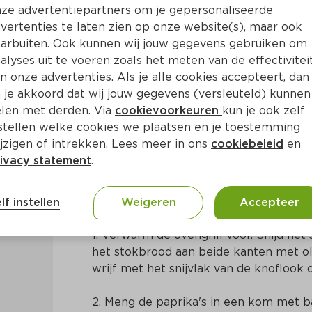
ze advertentiepartners om je gepersonaliseerde
vertenties te laten zien op onze website(s), maar ook
arbuiten. Ook kunnen wij jouw gegevens gebruiken om
alyses uit te voeren zoals het meten van de effectivitei
n onze advertenties. Als je alle cookies accepteert, dan
 gegrilde paprika en pecori
 je akkoord dat wij jouw gegevens (versleuteld) kunnen
len met derden. Via
cookievoorkeuren
kun je ook zelf
stellen welke cookies we plaatsen en je toestemming
. 15 Min
Mediterraans
jzigen of intrekken. Lees meer in ons
cookiebeleid
en
ivacy statement
.
Bereidingswijze
lf instellen
Weigeren
Accepteer
1. Verwarm de ovengrill voor. Snijd het 
het stokbrood aan beide kanten met olij
wrijf met het snijvlak van de knoflook
2. Meng de paprika's in een kom met b