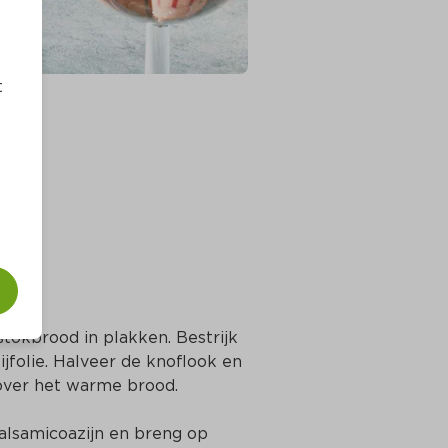
t
no
stokbrood in plakken. Bestrijk 
folie. Halveer de knoflook en 
 over het warme brood.
alsamicoazijn en breng op 