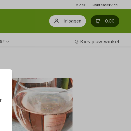
Folder
Klantenservice
0
0.00
Inloggen
er
Kies jouw winkel
Wijnshop
oodschappenlijstjes
r