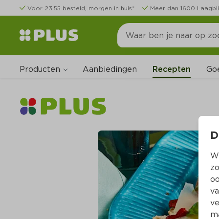
Voor 23:55 besteld, morgen in huis*
Meer dan 1600 Laagbli
Producten
Go
Aanbiedingen
Recepten
D
Wi
zo
oo
va
ve
ma