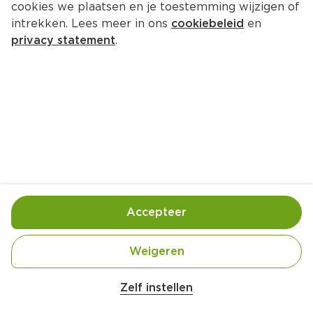
cookies we plaatsen en je toestemming wijzigen of
intrekken. Lees meer in ons
cookiebeleid
en
privacy statement
.
Carpaccio van grapefruit met 
Thaise dressing
Voorgerecht
4 Pers.
Ca. 20 Min
Ingrediënten
Bereiding
Accepteer
Weigeren
Zelf instellen