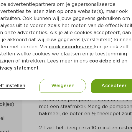
ze advertentiepartners om je gepersonaliseerde
vertenties te laten zien op onze website(s), maar ook
arbuiten. Ook kunnen wij jouw gegevens gebruiken om
alyses uit te voeren zoals het meten van de effectivitei
n onze advertenties. Als je alle cookies accepteert, dan
ipillas met guacamole
 je akkoord dat wij jouw gegevens (versleuteld) kunnen
len met derden. Via
cookievoorkeuren
kun je ook zelf
stellen welke cookies we plaatsen en je toestemming
a. 45 Min
Zuid-Amerikaans
jzigen of intrekken. Lees meer in ons
cookiebeleid
en
ivacy statement
.
Bereidingswijze
lf instellen
Weigeren
Accepteer
1. Stoom de pompoen in circa 15 minute
met een staafmixer. Meng de pompoenp
bakmeel, de boter en ½ theelepel zout
2. Laat het deeg circa 10 minuten ruste