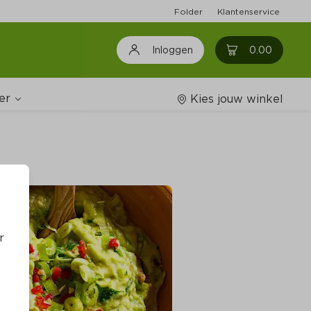
Folder
Klantenservice
0
0.00
Inloggen
er
Kies jouw winkel
Wijnshop
oodschappenlijstjes
r