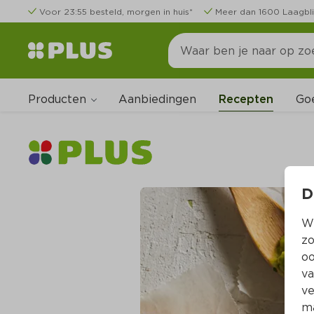
Voor 23:55 besteld, morgen in huis*
Meer dan 1600 Laagbli
Producten
Go
Aanbiedingen
Recepten
D
Wi
zo
oo
va
ve
ma