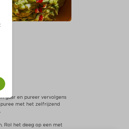
t
n gaar en pureer vervolgens 
uree met het zelfrijzend 
.
n. Rol het deeg op een met 