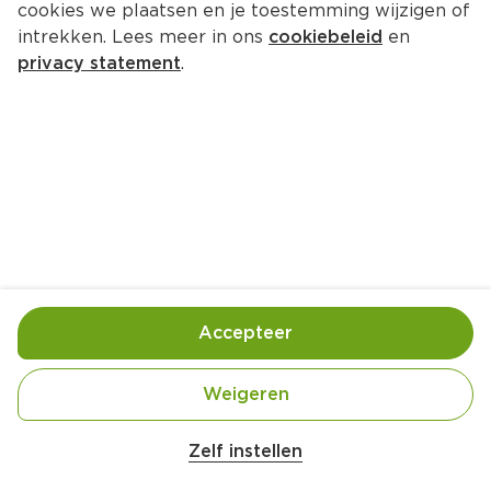
cookies we plaatsen en je toestemming wijzigen of
intrekken. Lees meer in ons
cookiebeleid
en
privacy statement
.
Chili mayonaise recept
Borrel
1 Pers.
Ca. 15 Min
Ingrediënten
Bereiding
Accepteer
Weigeren
Belangrijke veiligheidswaarschuwing
Amogusti olijven gevuld met citroen blik 
Zelf instellen
200g