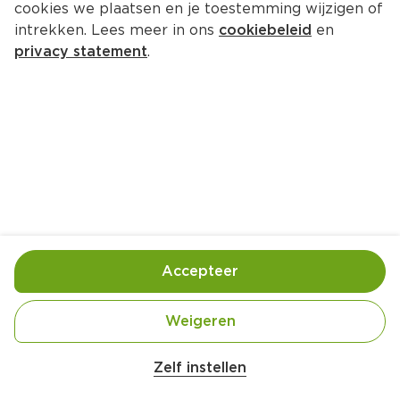
cookies we plaatsen en je toestemming wijzigen of
intrekken. Lees meer in ons
cookiebeleid
en
privacy statement
.
Chili met zoete aardappel
Hoofdgerecht
4 Pers.
Ca. 45 Min
Ingrediënten
Bereiding
Accepteer
Weigeren
Zelf instellen