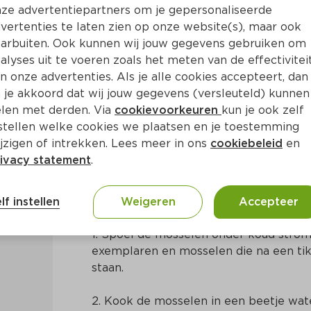
ze advertentiepartners om je gepersonaliseerde
vertenties te laten zien op onze website(s), maar ook
arbuiten. Ook kunnen wij jouw gegevens gebruiken om
alyses uit te voeren zoals het meten van de effectivitei
n onze advertenties. Als je alle cookies accepteert, dan
halaca
 je akkoord dat wij jouw gegevens (versleuteld) kunnen
len met derden. Via
cookievoorkeuren
kun je ook zelf
stellen welke cookies we plaatsen en je toestemming
. 30 Min
Zuid-Amerikaans
jzigen of intrekken. Lees meer in ons
cookiebeleid
en
ivacy statement
.
Bereidingswijze
lf instellen
Weigeren
Accepteer
1. Spoel de mosselen onder koud strom
exemplaren en mosselen die na een tik
staan.
2. Kook de mosselen in een beetje wate