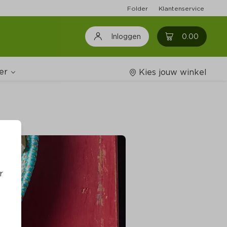
Folder
Klantenservice
0
0.00
Inloggen
er
Kies jouw winkel
Wijnshop
oodschappenlijstjes
r