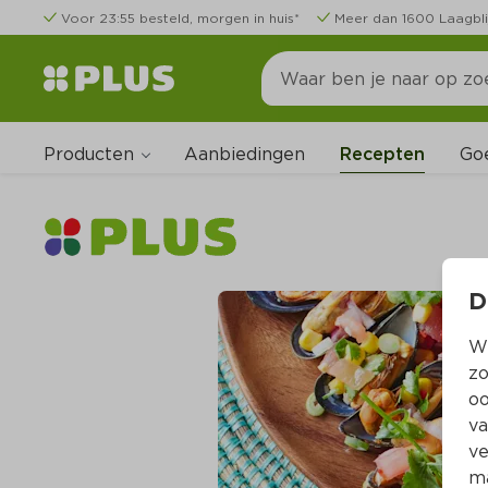
Voor 23:55 besteld, morgen in huis*
Meer dan 1600 Laagbli
Producten
Go
Aanbiedingen
Recepten
D
Wi
zo
oo
va
ve
ma