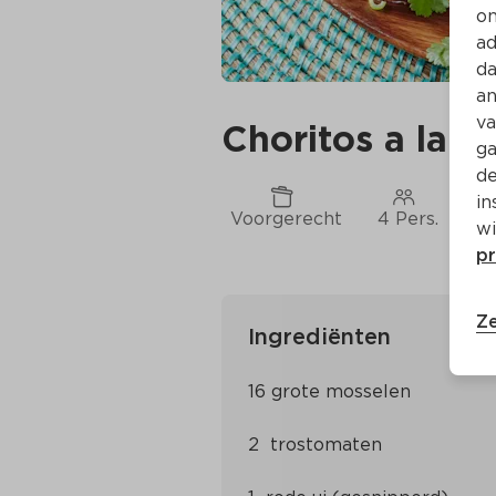
on
ad
da
an
va
Choritos a la c
ga
de
in
Voorgerecht
4 Pers.
Ca
wi
pr
Ze
Ingrediënten