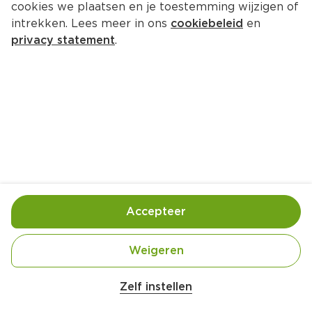
cookies we plaatsen en je toestemming wijzigen of
intrekken. Lees meer in ons
cookiebeleid
en
privacy statement
.
Clubsandwich spek en avocado
Lunch
4 Pers.
Ca. 15 Min
Ingrediënten
Bereiding
Accepteer
Weigeren
Zelf instellen