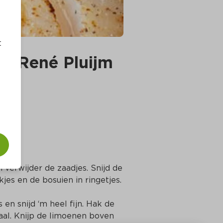
t
an René Pluijm
verwijder de zaadjes. Snijd de 
jes en de bosuien in ringetjes.
en snijd ‘m heel fijn. Hak de 
aal. Knijp de limoenen boven 