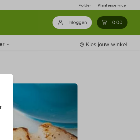
Folder
Klantenservice
0
0.00
Inloggen
er
Kies jouw winkel
Wijnshop
oodschappenlijstjes
r