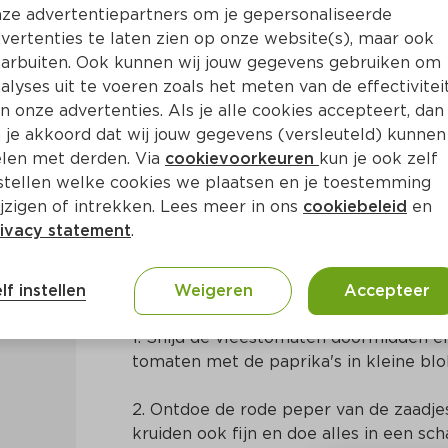
ze advertentiepartners om je gepersonaliseerde
vertenties te laten zien op onze website(s), maar ook
arbuiten. Ook kunnen wij jouw gegevens gebruiken om
alyses uit te voeren zoals het meten van de effectivitei
n onze advertenties. Als je alle cookies accepteert, dan
aromatische tomatensalsa v
 je akkoord dat wij jouw gegevens (versleuteld) kunnen
len met derden. Via
cookievoorkeuren
kun je ook zelf
stellen welke cookies we plaatsen en je toestemming
. 15 Min
Mexicaans
jzigen of intrekken. Lees meer in ons
cookiebeleid
en
ivacy statement
.
Bereidingswijze
lf instellen
Weigeren
Accepteer
1. Snijd de vleestomaten doormidden en 
tomaten met de paprika's in kleine blok
2. Ontdoe de rode peper van de zaadjes 
kruiden ook fijn en doe alles in een sch