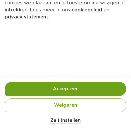
cookies we plaatsen en je toestemming wijzigen of
intrekken. Lees meer in ons
cookiebeleid
en
privacy statement
.
De stampi van Mireille Ritmeijer
Hoofdgerecht
4 Pers.
Ca. 30 Min
Ingrediënten
Bereiding
Accepteer
Weigeren
Zelf instellen