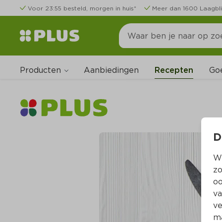
Voor 23:55 besteld, morgen in huis*
Meer dan 1600 Laagbli
Producten
Go
Aanbiedingen
Recepten
D
Wi
zo
oo
va
ve
ma