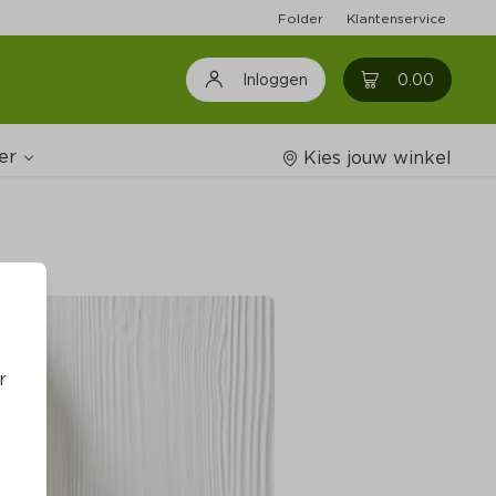
Folder
Klantenservice
0
0.00
Inloggen
er
Kies jouw winkel
Wijnshop
oodschappenlijstjes
r