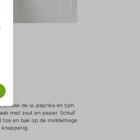
t
 en bak de ui, paprika en tijm 
ak met zout en peper. Schuif 
el toe en bak op de middelhoge 
n knapperig.