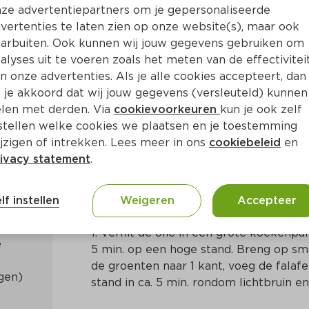
ze advertentiepartners om je gepersonaliseerde
vertenties te laten zien op onze website(s), maar ook
arbuiten. Ook kunnen wij jouw gegevens gebruiken om
alyses uit te voeren zoals het meten van de effectivitei
n onze advertenties. Als je alle cookies accepteert, dan
zen, paprika en tzatziki
 je akkoord dat wij jouw gegevens (versleuteld) kunnen
len met derden. Via
cookievoorkeuren
kun je ook zelf
stellen welke cookies we plaatsen en je toestemming
a. 15 Min
Midden-Oosters
jzigen of intrekken. Lees meer in ons
cookiebeleid
en
ivacy statement
.
Bereidingswijze
lf instellen
Weigeren
Accepteer
1. Verhit de olie in een grote koekenpan
5 min. op een hoge stand. Breng op sma
de groenten naar 1 kant, voeg de falaf
stand in ca. 5 min. rondom lichtbruin e