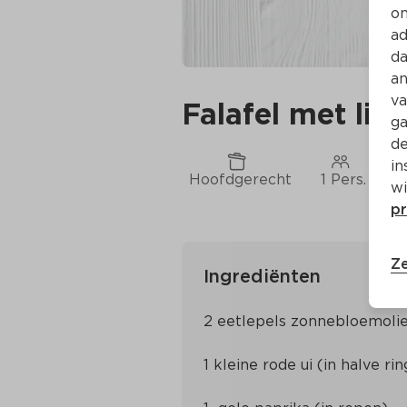
on
ad
da
an
va
Falafel met lin
ga
de
in
Hoofdgerecht
1 Pers.
C
wi
pr
Ze
Ingrediënten