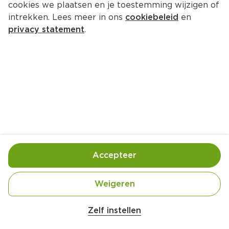
cookies we plaatsen en je toestemming wijzigen of
intrekken. Lees meer in ons
cookiebeleid
en
privacy statement
.
Fusilli met tonijn en tomaat
Hoofdgerecht
4 Pers.
Ca. 15 Min
Ingrediënten
Bereiding
Accepteer
Weigeren
Zelf instellen