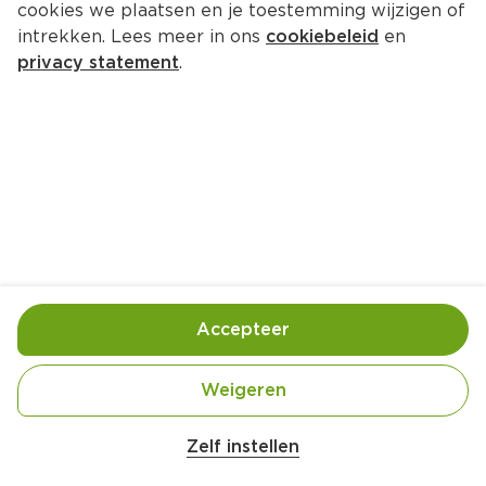
cookies we plaatsen en je toestemming wijzigen of
intrekken. Lees meer in ons
cookiebeleid
en
privacy statement
.
Geroerbakte rodekool met 
braadworst en krieltjes
Hoofdgerecht
4 Pers.
Ca. 20 Min
Ingrediënten
Bereiding
Accepteer
Weigeren
Zelf instellen