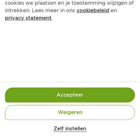
cookies we plaatsen en je toestemming wijzigen of
intrekken. Lees meer in ons
cookiebeleid
en
privacy statement
.
Geroosterde groenten op luchtig 
opgeklopte feta
Hoofdgerecht
4 Pers.
Ca. 30 Min
Ingrediënten
Bereiding
Accepteer
1 PLUS Turks brood
Weigeren
Belangrijke veiligheidswaarschuwing
1 PLUS Aubergine
Amogusti olijven gevuld met citroen blik 
Zelf instellen
200g
1 PLUS Courgette