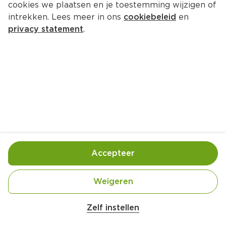
cookies we plaatsen en je toestemming wijzigen of
intrekken. Lees meer in ons
cookiebeleid
en
privacy statement
.
Geroosterde honing-bacon-
spruitjes
Borrel
28 Pers.
Ca. 15 Min
Ingrediënten
Bereiding
Accepteer
Weigeren
Belangrijke veiligheidswaarschuwing
Amogusti olijven gevuld met citroen blik 
Zelf instellen
200g