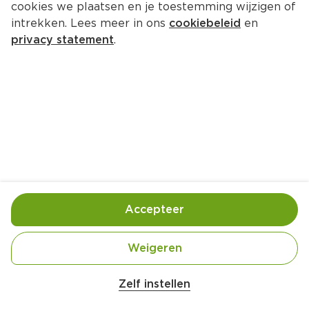
cookies we plaatsen en je toestemming wijzigen of
intrekken. Lees meer in ons
cookiebeleid
en
privacy statement
.
Geroosterde rodekool met 
romige puree en vega jus
Hoofdgerecht
4 Pers.
Ca. 20 Min
Ingrediënten
Bereiding
Accepteer
Weigeren
Zelf instellen