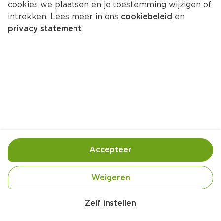
cookies we plaatsen en je toestemming wijzigen of
intrekken. Lees meer in ons
cookiebeleid
en
privacy statement
.
Grilled American pizza peperoni
Hoofdgerecht
4 Pers.
Ca. 25 Min
Ingrediënten
Bereiding
Accepteer
Weigeren
Zelf instellen