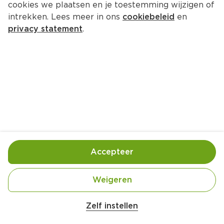
cookies we plaatsen en je toestemming wijzigen of
intrekken. Lees meer in ons
cookiebeleid
en
privacy statement
.
Groene Thaise currypasta
Bijgerecht
1 Pers.
Ca. 20 Min
Ingrediënten
Bereiding
Accepteer
Weigeren
Zelf instellen