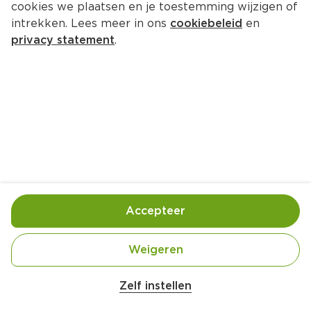
cookies we plaatsen en je toestemming wijzigen of
intrekken. Lees meer in ons
cookiebeleid
en
privacy statement
.
Groentechips van Annemiek 
Ziessen
Amuse
4 Pers.
Ca. 45 Min
Ingrediënten
Bereiding
Accepteer
Weigeren
Zelf instellen