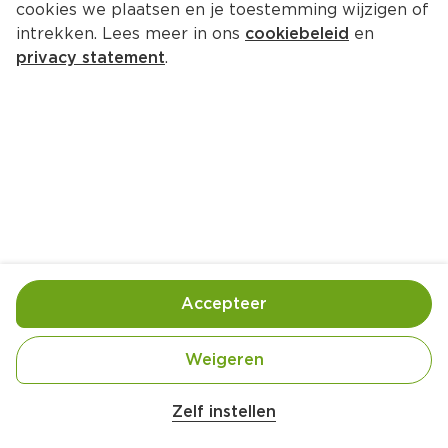
cookies we plaatsen en je toestemming wijzigen of
intrekken. Lees meer in ons
cookiebeleid
en
privacy statement
.
Groentekebab met 
couscoussalade
Hoofdgerecht
4 Pers.
Ca. 30 Min
Ingrediënten
Bereiding
Accepteer
Weigeren
Zelf instellen