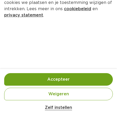
cookies we plaatsen en je toestemming wijzigen of
intrekken. Lees meer in ons
cookiebeleid
en
privacy statement
.
Groentepotjes met ei en salami
Hoofdgerecht
4 Pers.
Ca. 20 Min
Ingrediënten
Bereiding
Accepteer
Weigeren
Zelf instellen