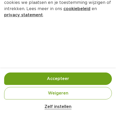
cookies we plaatsen en je toestemming wijzigen of
intrekken. Lees meer in ons
cookiebeleid
en
privacy statement
.
Hartige paasglaasjes met 
koolsalade
Voorgerecht
4 Pers.
Ca. 25 Min
Ingrediënten
Bereiding
Accepteer
Weigeren
Zelf instellen