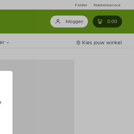
Folder
Klantenservice
0
0.00
Inloggen
er
Kies jouw winkel
Wijnshop
oodschappenlijstjes
r