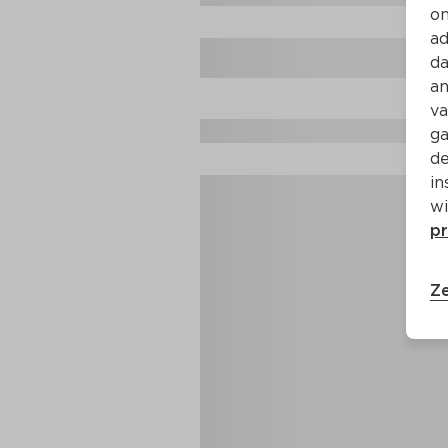
on
ad
da
an
va
ga
de
in
wi
pr
Ze