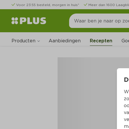
Voor 23:55 besteld, morgen in huis*
Meer dan 1600 Laagbli
Producten
Go
Aanbiedingen
Recepten
D
Wi
zo
oo
va
ve
ma