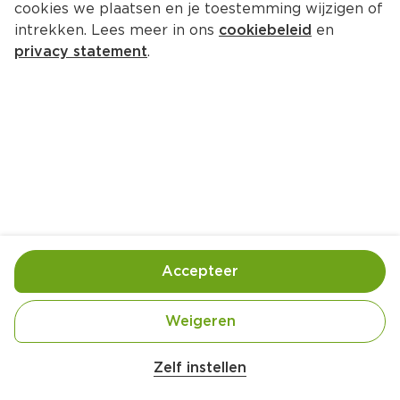
cookies we plaatsen en je toestemming wijzigen of
intrekken. Lees meer in ons
cookiebeleid
en
privacy statement
.
Kipstoof met citroen, artisjok en 
olijven
Hoofdgerecht
4 Pers.
Ca. 15 Min
Ingrediënten
Bereiding
Accepteer
Weigeren
Zelf instellen