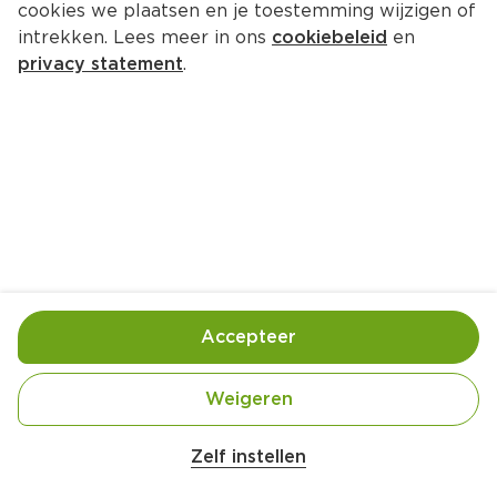
cookies we plaatsen en je toestemming wijzigen of
intrekken. Lees meer in ons
cookiebeleid
en
privacy statement
.
Kokos-avocadosoep
Lunch
4 Pers.
Ca. 15 Min
Ingrediënten
Bereiding
Accepteer
Weigeren
Zelf instellen