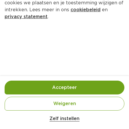
cookies we plaatsen en je toestemming wijzigen of
intrekken. Lees meer in ons
cookiebeleid
en
privacy statement
.
Komkommer kikker
Lunch
2 Pers.
Ca. 15 Min
Ingrediënten
Bereiding
Accepteer
Weigeren
Zelf instellen