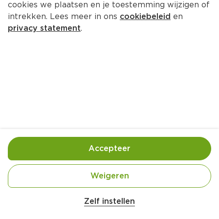
cookies we plaatsen en je toestemming wijzigen of
intrekken. Lees meer in ons
cookiebeleid
en
privacy statement
.
Krokante garnalen met ananas en 
kokos
Voorgerecht
4 Pers.
Ca. 25 Min
Ingrediënten
Bereiding
Accepteer
Weigeren
Zelf instellen