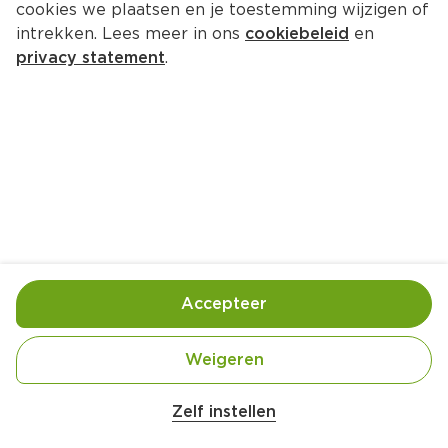
cookies we plaatsen en je toestemming wijzigen of
intrekken. Lees meer in ons
cookiebeleid
en
privacy statement
.
Krokante spruitjes met spekjes 
en parmezaan
Bijgerecht
4 Pers.
Ca. 10 Min
Ingrediënten
Bereiding
Accepteer
Weigeren
Zelf instellen