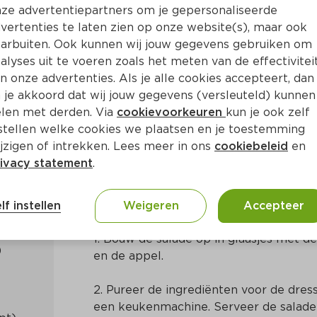
ze advertentiepartners om je gepersonaliseerde
vertenties te laten zien op onze website(s), maar ook
arbuiten. Ook kunnen wij jouw gegevens gebruiken om
alyses uit te voeren zoals het meten van de effectivitei
n onze advertenties. Als je alle cookies accepteert, dan
met karnemelk-ansjovisdres
 je akkoord dat wij jouw gegevens (versleuteld) kunnen
len met derden. Via
cookievoorkeuren
kun je ook zelf
stellen welke cookies we plaatsen en je toestemming
in
Nederlands
jzigen of intrekken. Lees meer in ons
cookiebeleid
en
ivacy statement
.
Bereidingswijze
lf instellen
Weigeren
Accepteer
1. Bouw de salade op in glaasjes met de
en de appel.
2. Pureer de ingrediënten voor de dress
een keukenmachine. Serveer de salade