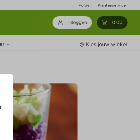
Folder
Klantenservice
0
0.00
Inloggen
er
Kies jouw winkel
Wijnshop
oodschappenlijstjes
r