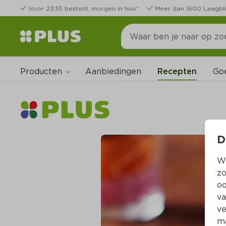
Voor 23:55 besteld, morgen in huis*
Meer dan 1600 Laagbli
Producten
Go
Aanbiedingen
Recepten
D
Wi
zo
oo
va
ve
ma