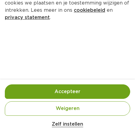
cookies we plaatsen en je toestemming wijzigen of
intrekken. Lees meer in ons
cookiebeleid
en
privacy statement
.
Lauwwarme pastasalade met 
beenham
Hoofdgerecht
4 Pers.
Ca. 25 Min
Ingrediënten
Bereiding
Accepteer
Weigeren
Zelf instellen