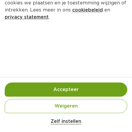
cookies we plaatsen en je toestemming wijzigen of
intrekken. Lees meer in ons
cookiebeleid
en
privacy statement
.
Macaroni met zalm, garnalen en 
room
Hoofdgerecht
2 Pers.
Ca. 15 Min
Ingrediënten
Bereiding
Accepteer
Weigeren
Zelf instellen