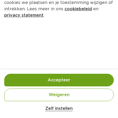
cookies we plaatsen en je toestemming wijzigen of
intrekken. Lees meer in ons
cookiebeleid
en
privacy statement
.
Mango-avocadosalade met 
mangodressing
Lunch
4 Pers.
Ca. 20 Min
Ingrediënten
Bereiding
Accepteer
Weigeren
Zelf instellen