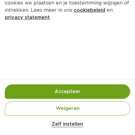
cookies we plaatsen en je toestemming wijzigen of
intrekken. Lees meer in ons
cookiebeleid
en
privacy statement
.
Mexicaanse bonensoep met 
tortillachips
Hoofdgerecht
2 Pers.
Ca. 20 Min
Ingrediënten
Bereiding
Accepteer
Weigeren
Zelf instellen