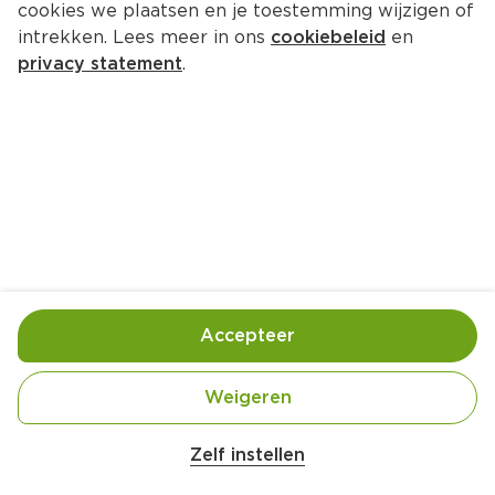
cookies we plaatsen en je toestemming wijzigen of
intrekken. Lees meer in ons
cookiebeleid
en
privacy statement
.
Nacho's met komijnekaas en 
mangosalsa
Voorgerecht
4 Pers.
Ca. 10 Min
Ingrediënten
Bereiding
Accepteer
Weigeren
Zelf instellen