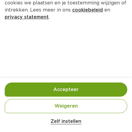
cookies we plaatsen en je toestemming wijzigen of
intrekken. Lees meer in ons
cookiebeleid
en
privacy statement
.
Oosterse rookworst met rijst
Hoofdgerecht
10 Pers.
Ca. 45 Min
Ingrediënten
Bereiding
Accepteer
Weigeren
Zelf instellen