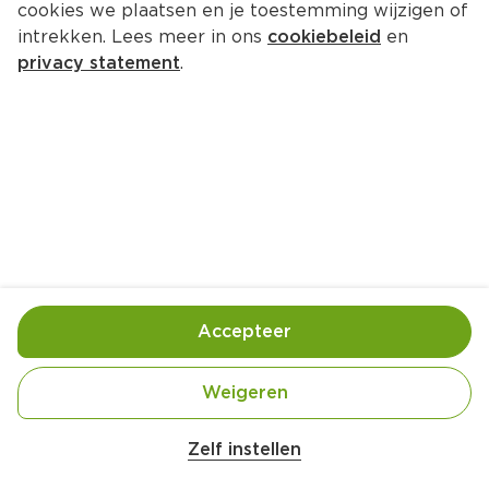
cookies we plaatsen en je toestemming wijzigen of
intrekken. Lees meer in ons
cookiebeleid
en
privacy statement
.
Paella met vis
Hoofdgerecht
4 Pers.
Ca. 30 Min
Ingrediënten
Bereiding
Accepteer
Weigeren
Zelf instellen