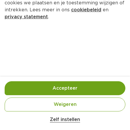
cookies we plaatsen en je toestemming wijzigen of
intrekken. Lees meer in ons
cookiebeleid
en
privacy statement
.
Pizza met minder zout
Hoofdgerecht
2 Pers.
Ca. 50 Min
Ingrediënten
Bereiding
Accepteer
Weigeren
Zelf instellen