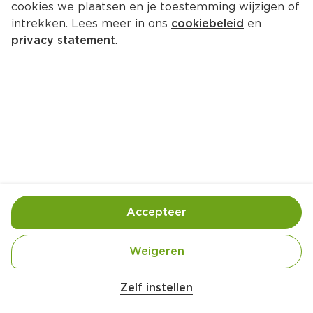
cookies we plaatsen en je toestemming wijzigen of
intrekken. Lees meer in ons
cookiebeleid
en
privacy statement
.
Pizza van Turks brood van de 
barbecue
Hoofdgerecht
4 Pers.
Ca. 60 Min
Ingrediënten
Bereiding
Accepteer
Weigeren
Zelf instellen