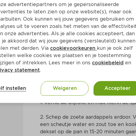
ze advertentiepartners om je gepersonaliseerde
vertenties te laten zien op onze website(s), maar ook
arbuiten. Ook kunnen wij jouw gegevens gebruiken om
alyses uit te voeren zoals het meten van de effectivitei
n onze advertenties. Als je alle cookies accepteert, dan
e aardappel met sinaasappel
 je akkoord dat wij jouw gegevens (versleuteld) kunnen
len met derden. Via
cookievoorkeuren
kun je ook zelf
stellen welke cookies we plaatsen en je toestemming
35 Min
Europees
jzigen of intrekken. Lees meer in ons
cookiebeleid
en
ivacy statement
.
Bereidingswijze
lf instellen
Weigeren
Accepteer
1. Verhit de olijfolie en fruit hierin de sja
2. Schep de zoete aardappels erdoor. V
een scheutje water en zout toe en koo
deksel op de pan in 15-20 minuten gaar.