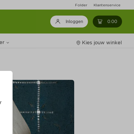
Folder
Klantenservice
0
0.00
Inloggen
er
Kies jouw winkel
Wijnshop
oodschappenlijstjes
r