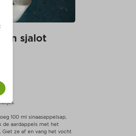
t
 en sjalot
lotjes.
oeg 100 ml sinaasappelsap, 
k de aardappels met het 
 Giet ze af en vang het vocht 