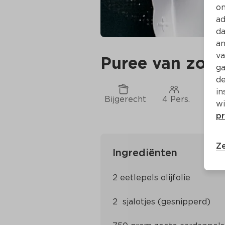
on
ad
da
an
va
Puree van zoet
ga
de
in
Bijgerecht
4 Pers.
Ca. 
wi
pr
Ze
Ingrediënten