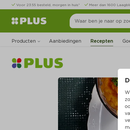
Voor 23:55 besteld, morgen in huis*
Meer dan 1600 Laagbli
Producten
Go
Aanbiedingen
Recepten
D
Wi
zo
oo
va
ve
ma