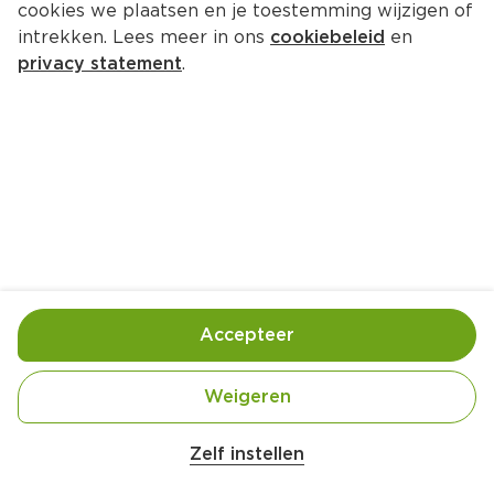
cookies we plaatsen en je toestemming wijzigen of
intrekken. Lees meer in ons
cookiebeleid
en
privacy statement
.
Quesadilla's met kaas, avocado 
en mais
Hoofdgerecht
4 Pers.
Ca. 20 Min
Ingrediënten
Bereiding
Accepteer
Weigeren
Zelf instellen