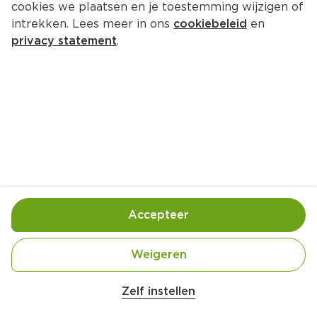
cookies we plaatsen en je toestemming wijzigen of
intrekken. Lees meer in ons
cookiebeleid
en
privacy statement
.
Quesadilla's met pompoen en 
paprikasalsa
Lunch
4 Pers.
Ca. 25 Min
Ingrediënten
Bereiding
Accepteer
750 gram pompoenen (geschild, in stukjes van 4 
Weigeren
Zelf instellen