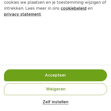
cookies we plaatsen en je toestemming wijzigen of
intrekken. Lees meer in ons
cookiebeleid
en
privacy statement
.
Ratatouille met gemarineerde 
kiphaasjes en meergranen 
baguette
Hoofdgerecht
4 Pers.
Ca. 30 Min
Accepteer
Ingrediënten
Bereiding
Weigeren
Zelf instellen