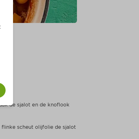
t
aak de sjalot en de knoflook 
inke scheut olijfolie de sjalot 