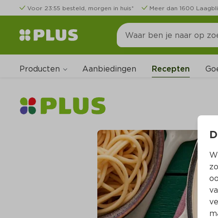
Voor 23:55 besteld, morgen in huis*
Meer dan 1600 Laagbli
Producten
Go
Aanbiedingen
Recepten
D
Wi
zo
oo
va
ve
ma