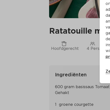
on
ad
da
an
va
Ratatouille met 
ga
de
in
Hoofdgerecht
4 Pers.
wi
pr
Ze
Ingrediënten
600 gram basissaus Tomaat 