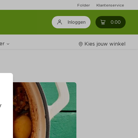
Folder
Klantenservice
0
0.00
Inloggen
er
Kies jouw winkel
Wijnshop
oodschappenlijstjes
r