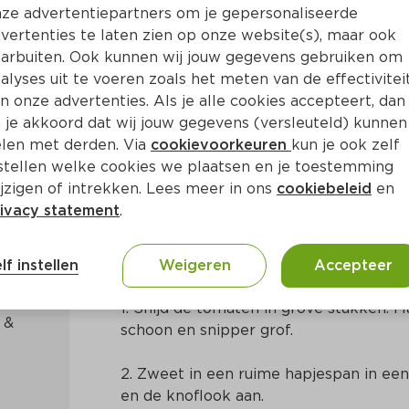
ze advertentiepartners om je gepersonaliseerde
vertenties te laten zien op onze website(s), maar ook
arbuiten. Ook kunnen wij jouw gegevens gebruiken om
alyses uit te voeren zoals het meten van de effectivitei
n onze advertenties. Als je alle cookies accepteert, dan
krieltjes
 je akkoord dat wij jouw gegevens (versleuteld) kunnen
len met derden. Via
cookievoorkeuren
kun je ook zelf
stellen welke cookies we plaatsen en je toestemming
Ca. 20 Min
Mediterraans
jzigen of intrekken. Lees meer in ons
cookiebeleid
en
ivacy statement
.
Bereidingswijze
lf instellen
Weigeren
Accepteer
1. Snijd de tomaten in grove stukken. M
& 
schoon en snipper grof.
2. Zweet in een ruime hapjespan in een fl
en de knoflook aan.