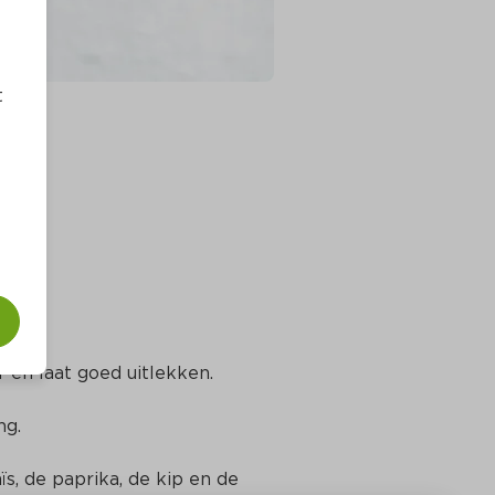
t
f en laat goed uitlekken.
ng.
s, de paprika, de kip en de 