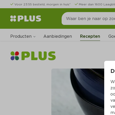
Voor 23:55 besteld, morgen in huis*
Meer dan 1600 Laagbli
Producten
Go
Aanbiedingen
Recepten
D
Wi
zo
oo
va
ve
ma