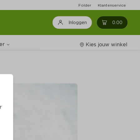
Folder
Klantenservice
0
0.00
Inloggen
er
Kies jouw winkel
Wijnshop
oodschappenlijstjes
r