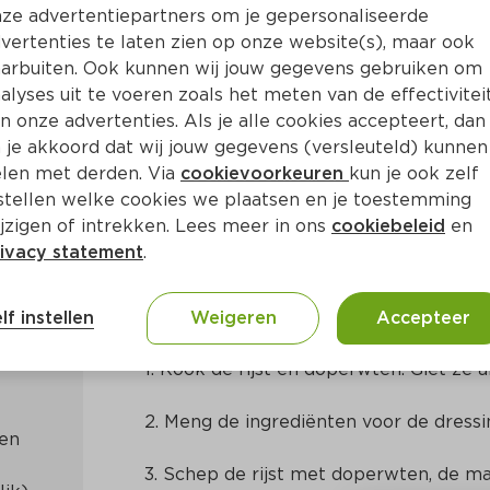
ze advertentiepartners om je gepersonaliseerde
vertenties te laten zien op onze website(s), maar ook
arbuiten. Ook kunnen wij jouw gegevens gebruiken om
alyses uit te voeren zoals het meten van de effectivitei
n onze advertenties. Als je alle cookies accepteert, dan
 gerookte kipfilet
 je akkoord dat wij jouw gegevens (versleuteld) kunnen
len met derden. Via
cookievoorkeuren
kun je ook zelf
stellen welke cookies we plaatsen en je toestemming
Ca. 30 Min
Nederlands
jzigen of intrekken. Lees meer in ons
cookiebeleid
en
ivacy statement
.
Bereidingswijze
lf instellen
Weigeren
Accepteer
1. Kook de rijst en doperwten. Giet ze a
2. Meng de ingrediënten voor de dressi
3. Schep de rijst met doperwten, de maï