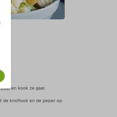
t
ons
zout en kook ze gaar.
t de knoflook en de peper op 