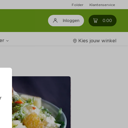
Folder
Klantenservice
0
0.00
Inloggen
er
Kies jouw winkel
Wijnshop
oodschappenlijstjes
r