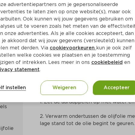
ze advertentiepartners om je gepersonaliseerde
vertenties te laten zien op onze website(s), maar ook
arbuiten. Ook kunnen wij jouw gegevens gebruiken om
alyses uit te voeren zoals het meten van de effectivitei
n onze advertenties. Als je alle cookies accepteert, dan
 met feta en kruidencrout
 je akkoord dat wij jouw gegevens (versleuteld) kunnen
len met derden. Via
cookievoorkeuren
kun je ook zelf
stellen welke cookies we plaatsen en je toestemming
Ca. 30 Min
Grieks
jzigen of intrekken. Lees meer in ons
cookiebeleid
en
ivacy statement
.
Bereidingswijze
lf instellen
Weigeren
Accepteer
1. Zet de aardappelen op met water en 
ls 
2. Verwarm ondertussen de olijfolie me
lage stand tot de olie begint te geuren.