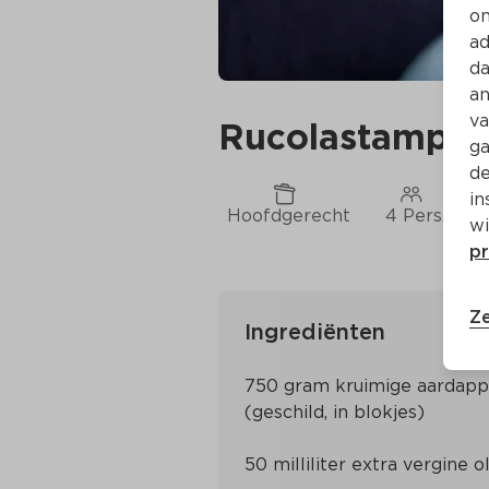
on
ad
da
an
va
Rucolastamppot
ga
de
in
Hoofdgerecht
4 Pers.
wi
pr
Ze
Ingrediënten
750 gram kruimige aardappe