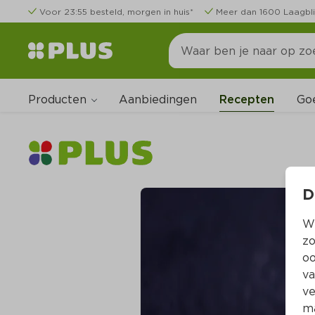
Voor 23:55 besteld, morgen in huis*
Meer dan 1600 Laagbli
Producten
Go
Aanbiedingen
Recepten
D
Wi
zo
oo
va
ve
ma