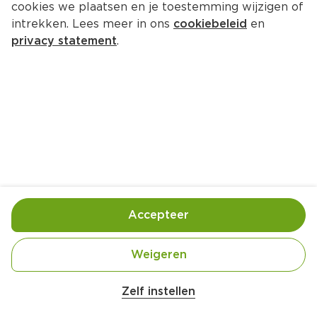
cookies we plaatsen en je toestemming wijzigen of
intrekken. Lees meer in ons
cookiebeleid
en
privacy statement
.
Spaghetti met kip en asperges
Hoofdgerecht
4 Pers.
Ca. 20 Min
Ingrediënten
Bereiding
Accepteer
Weigeren
Zelf instellen