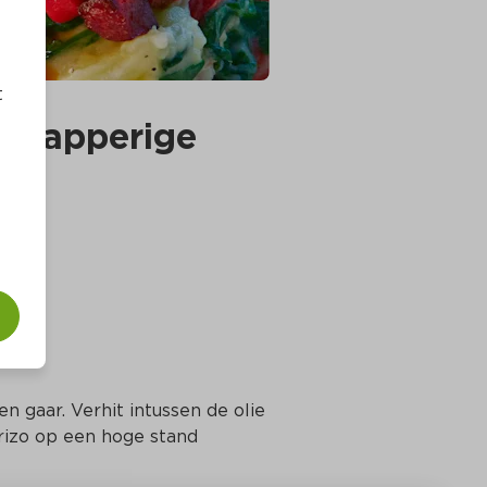
t
knapperige 
n gaar. Verhit intussen de olie 
izo op een hoge stand 