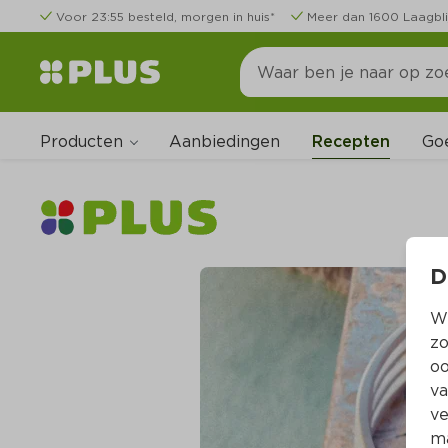
Voor 23:55 besteld, morgen in huis*
Meer dan 1600 Laagbli
Producten
Go
Aanbiedingen
Recepten
D
Wi
zo
oo
va
ve
ma