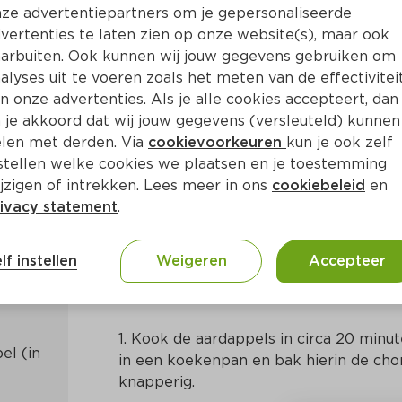
ze advertentiepartners om je gepersonaliseerde
vertenties te laten zien op onze website(s), maar ook
arbuiten. Ook kunnen wij jouw gegevens gebruiken om
alyses uit te voeren zoals het meten van de effectivitei
n onze advertenties. Als je alle cookies accepteert, dan
ot met gegrilde paprika en 
 je akkoord dat wij jouw gegevens (versleuteld) kunnen
len met derden. Via
cookievoorkeuren
kun je ook zelf
stellen welke cookies we plaatsen en je toestemming
jzigen of intrekken. Lees meer in ons
cookiebeleid
en
ivacy statement
.
Ca. 25 Min
Europees
lf instellen
Weigeren
Accepteer
Bereidingswijze
1. Kook de aardappels in circa 20 minute
l (in 
in een koekenpan en bak hierin de chor
knapperig.