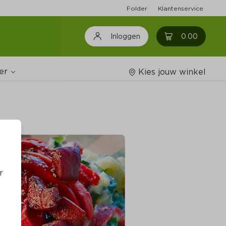
Folder
Klantenservice
0
0.00
Inloggen
er
Kies jouw winkel
Wijnshop
oodschappenlijstjes
r