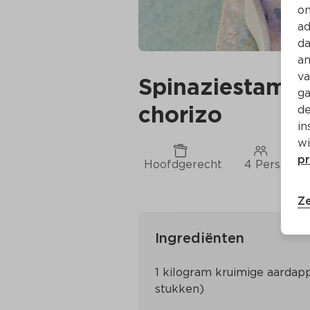
on
ad
da
an
va
Spinaziestampp
ga
chorizo
de
in
wi
pr
Hoofdgerecht
4 Pers.
Ze
Ingrediënten
1 kilogram kruimige aardappe